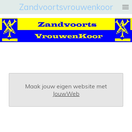
Zandvoortsvrouwenkoor
Ga
direct
naar
de
hoofdinhoud
Maak jouw eigen website met
JouwWeb